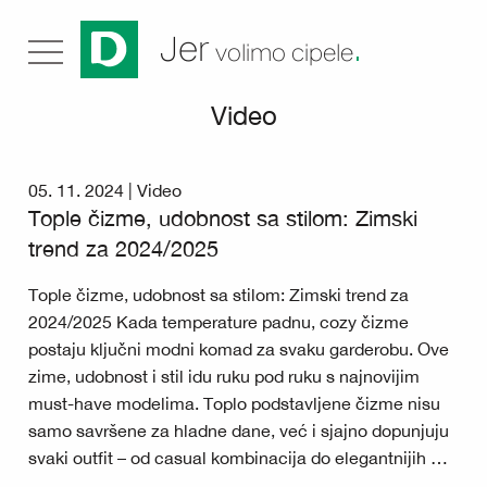
.
Jer
volimo cipele
Video
05. 11. 2024 |
Video
Tople čizme, udobnost sa stilom: Zimski
trend za 2024/2025
Tople čizme, udobnost sa stilom: Zimski trend za
2024/2025 Kada temperature padnu, cozy čizme
postaju ključni modni komad za svaku garderobu. Ove
zime, udobnost i stil idu ruku pod ruku s najnovijim
must-have modelima. Toplo podstavljene čizme nisu
samo savršene za hladne dane, već i sjajno dopunjuju
svaki outfit – od casual kombinacija do elegantnijih …