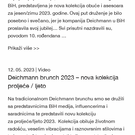
BiH, predstavljena je nova kolekcija obuće i asesoara
za jesen/zimu 2023. godine. Ovaj put druženje je bilo
posebno i svečano, jer je kompanija Deichmann u BiH
proslavila svoj jubilej… Svi prisutni nazdravili su,
povodom 10. rođendana …
Prikaži više >>
12. 05. 2023 |
Video
Deichmann brunch 2023 – nova kolekcija
proljeće / ljeto
Na tradicionalnom Deichmann brunchu smo se družili
sa predstavnicima BiH medija, influencerima i
saradnicima te predstavili novu kolekciju
za proljeće/ljeto 2023. Kolekcija obiluje životnom
radošću, veselim vibracijama i raznovrsnim stilovima i