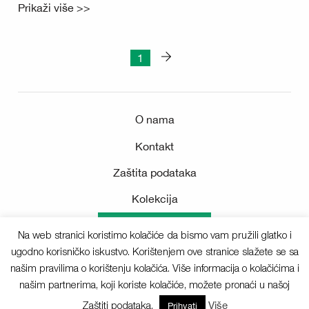
Prikaži više >>
1
O nama
Kontakt
Zaštita podataka
Kolekcija
Medijsko središte
Na web stranici koristimo kolačiće da bismo vam pružili glatko i
ugodno korisničko iskustvo. Korištenjem ove stranice slažete se sa
našim pravilima o korištenju kolačića. Više informacija o kolačićima i
našim partnerima, koji koriste kolačiće, možete pronaći u našoj
Sva prava pridržana © 2025 Deichmann
Zaštiti podataka.
Više
Prihvati