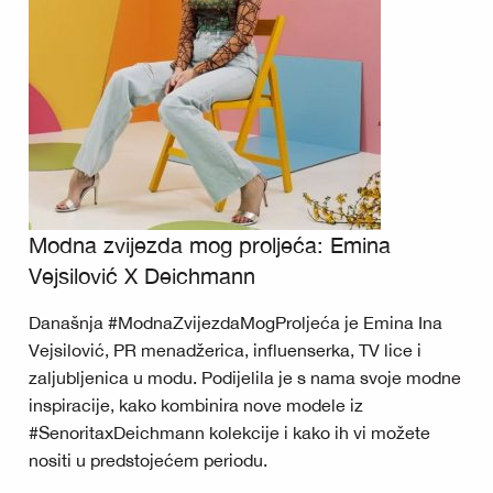
Modna zvijezda mog proljeća: Emina
Vejsilović X Deichmann
Današnja #ModnaZvijezdaMogProljeća je Emina Ina
Vejsilović, PR menadžerica, influenserka, TV lice i
zaljubljenica u modu. Podijelila je s nama svoje modne
inspiracije, kako kombinira nove modele iz
#SenoritaxDeichmann kolekcije i kako ih vi možete
nositi u predstojećem periodu.