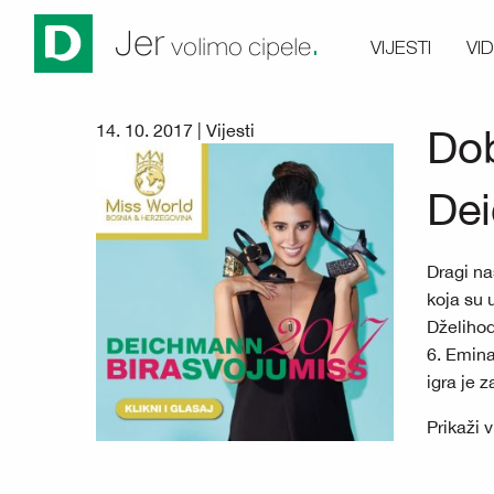
.
Jer
VIJESTI
VI
volimo cipele
14. 10. 2017 |
Vijesti
Dob
Dei
Dragi na
koja su 
Dželihod
6. Emina
igra je 
Prikaži 