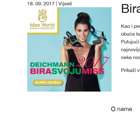
18. 09. 2017 |
Vijesti
Bi
Kao i pr
obuće ka
Putujući
najnovij
neke nov
Prikaži 
O nama