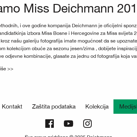
ramo Miss Deichmann 20
ethodnih, i ove godine kompanija Deichmann je oficijelni sponz
ndidatkinja izbora Miss Bosne i Hercegovine za Miss svijeta 
 kroz našu galeriju fotografija imate mogućnost da se upoznat
om kolekcijom obuće za sezonu jesen/zima , dobijete inspiraci
e odjevne kombinacije, glasate za jednu od fotografija koja 
više >>
Kontakt
Zaštita podataka
Kolekcija
Medijs
Sva prava pridržana © 2025 Deichmann