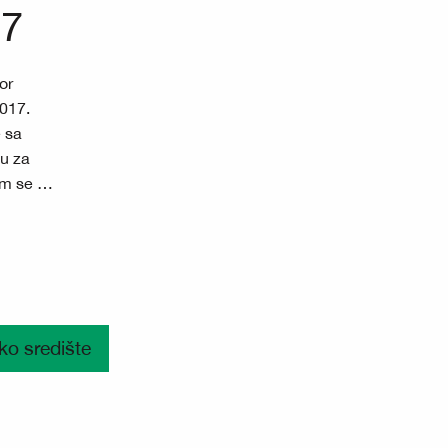
17
or
2017.
e sa
ju za
vam se …
ko središte