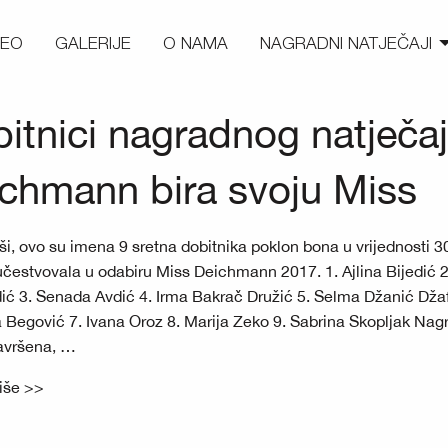
DEO
GALERIJE
O NAMA
NAGRADNI NATJEČAJI
itnici nagradnog natječa
chmann bira svoju Miss
ši, ovo su imena 9 sretna dobitnika poklon bona u vrijednosti 
učestvovala u odabiru Miss Deichmann 2017. 1. Ajlina Bijedić 
ić 3. Senada Avdić 4. Irma Bakrač Družić 5. Selma Džanić Dža
 Begović 7. Ivana Oroz 8. Marija Zeko 9. Sabrina Skopljak Na
završena, …
više >>