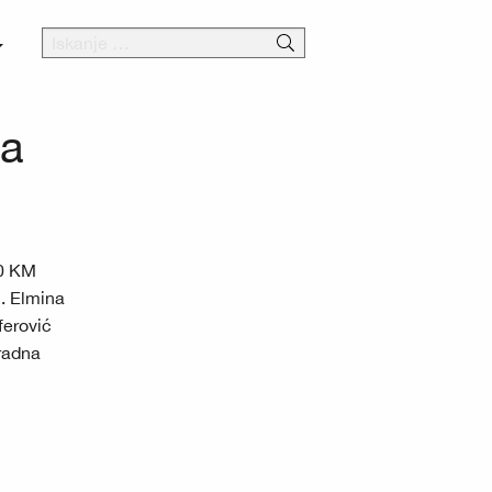
ja
30 KM
2. Elmina
ferović
gradna