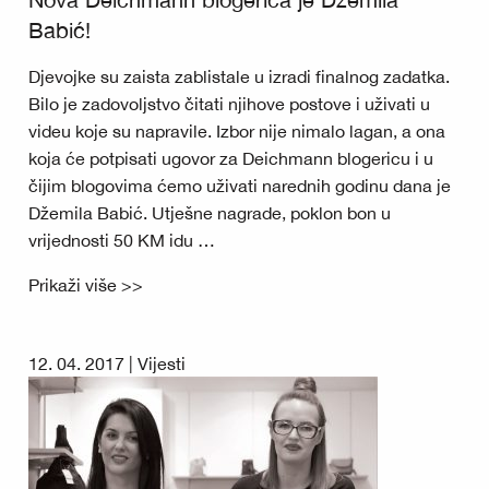
Babić!
Djevojke su zaista zablistale u izradi finalnog zadatka.
Bilo je zadovoljstvo čitati njihove postove i uživati u
videu koje su napravile. Izbor nije nimalo lagan, a ona
koja će potpisati ugovor za Deichmann blogericu i u
čijim blogovima ćemo uživati narednih godinu dana je
Džemila Babić. Utješne nagrade, poklon bon u
vrijednosti 50 KM idu …
Prikaži više >>
12. 04. 2017 |
Vijesti