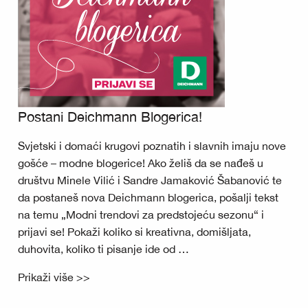
Postani Deichmann Blogerica!
Svjetski i domaći krugovi poznatih i slavnih imaju nove
gošće – modne blogerice! Ako želiš da se nađeš u
društvu Minele Vilić i Sandre Jamaković Šabanović te
da postaneš nova Deichmann blogerica, pošalji tekst
na temu „Modni trendovi za predstojeću sezonu“ i
prijavi se! Pokaži koliko si kreativna, domišljata,
duhovita, koliko ti pisanje ide od …
Prikaži više >>