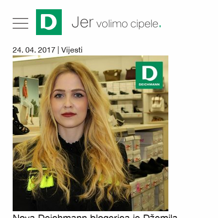
.
Jer
volimo cipele
24. 04. 2017 |
Vijesti
Nova Deichmann blogerica je Džemila