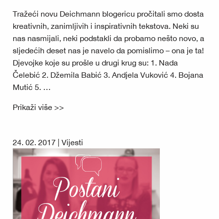
Tražeći novu Deichmann blogericu pročitali smo dosta
kreativnih, zanimljivih i inspirativnih tekstova. Neki su
nas nasmijali, neki podstakli da probamo nešto novo, a
sljedećih deset nas je navelo da pomislimo – ona je ta!
Djevojke koje su prošle u drugi krug su: 1. Nada
Čelebić 2. Džemila Babić 3. Andjela Vuković 4. Bojana
Mutić 5. …
Prikaži više >>
24. 02. 2017 |
Vijesti