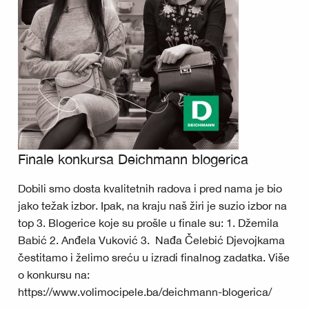
Finale konkursa Deichmann blogerica
Dobili smo dosta kvalitetnih radova i pred nama je bio
jako težak izbor. Ipak, na kraju naš žiri je suzio izbor na
top 3. Blogerice koje su prošle u finale su: 1. Džemila
Babić 2. Anđela Vuković 3. Nađa Čelebić Djevojkama
čestitamo i želimo sreću u izradi finalnog zadatka. Više
o konkursu na:
https://www.volimocipele.ba/deichmann-blogerica/