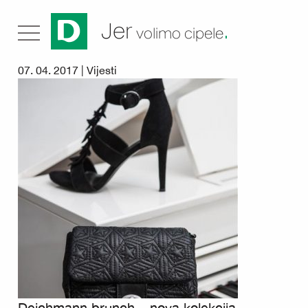
.
Jer
volimo cipele
07. 04. 2017 |
Vijesti
Deichmann brunch – nova kolekcija