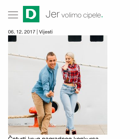
.
Jer
volimo cipele
06. 12. 2017 |
Vijesti
Četvrti krug nagradnog konkursa