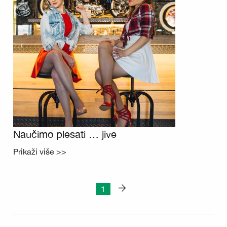
Naučimo plesati … jive
Prikaži više >>
1