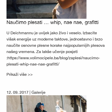
Naučimo plesati … whip, nae nae, grafitti
U Deichmannu je uvijek jako živo i veselo. Izbacite
višak energije uz moderne taktove, jednostavno i brzo
naučite osnovne plesne korake najpopularnijih plesova
našeg vremena. Za lakše učenje posjeti
:https://www.volimocipele.ba/blog/zaplesi/naucimo-
plesati-whip-nae-nae-grafitti/
Prikaži više >>
12. 09. 2017 |
Galerije