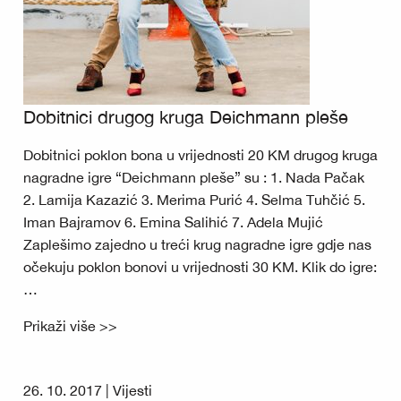
Dobitnici drugog kruga Deichmann pleše
Dobitnici poklon bona u vrijednosti 20 KM drugog kruga
nagradne igre “Deichmann pleše” su : 1. Nada Pačak
2. Lamija Kazazić 3. Merima Purić 4. Selma Tuhčić 5.
Iman Bajramov 6. Emina Salihić 7. Adela Mujić
Zaplešimo zajedno u treći krug nagradne igre gdje nas
očekuju poklon bonovi u vrijednosti 30 KM. Klik do igre:
…
Prikaži više >>
26. 10. 2017 |
Vijesti