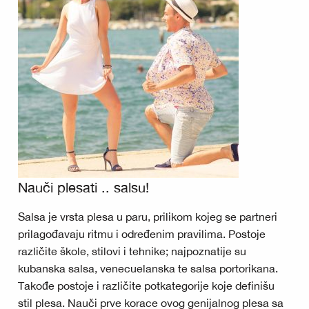
Nauči plesati .. salsu!
Salsa je vrsta plesa u paru, prilikom kojeg se partneri
prilagođavaju ritmu i određenim pravilima. Postoje
različite škole, stilovi i tehnike; najpoznatije su
kubanska salsa, venecuelanska te salsa portorikana.
Takođe postoje i različite potkategorije koje definišu
stil plesa. Nauči prve korace ovog genijalnog plesa sa