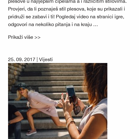
plesove u najljepšim cipelama a i različitim stilovima.
Provjeri, da li poznaješ stil plesova, koje su prikazali i
pridruži se zabavi i ti! Pogledaj video na stranici igre,
odgovori na nekoliko pitanja i na kraju …
Prikaži više >>
25. 09. 2017 |
Vijesti