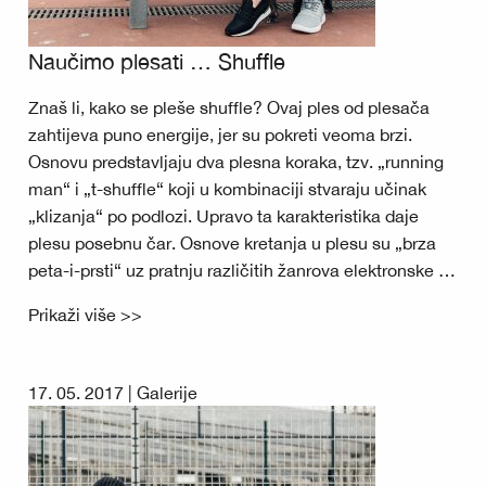
Naučimo plesati … Shuffle
Znaš li, kako se pleše shuffle? Ovaj ples od plesača
zahtijeva puno energije, jer su pokreti veoma brzi.
Osnovu predstavljaju dva plesna koraka, tzv. „running
man“ i „t-shuffle“ koji u kombinaciji stvaraju učinak
„klizanja“ po podlozi. Upravo ta karakteristika daje
plesu posebnu čar. Osnove kretanja u plesu su „brza
peta-i-prsti“ uz pratnju različitih žanrova elektronske …
Prikaži više >>
17. 05. 2017 |
Galerije