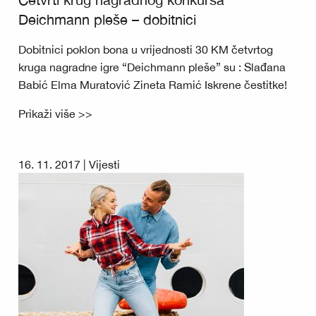
Deichmann pleše – dobitnici
Dobitnici poklon bona u vrijednosti 30 KM četvrtog
kruga nagradne igre “Deichmann pleše” su : Slađana
Babić Elma Muratović Zineta Ramić Iskrene čestitke!
Prikaži više >>
16. 11. 2017 |
Vijesti