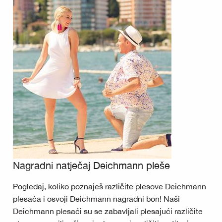
Nagradni natječaj Deichmann pleše
Pogledaj, koliko poznaješ različite plesove Deichmann
plesaća i osvoji Deichmann nagradni bon! Naši
Deichmann plesaći su se zabavljali plesajući različite