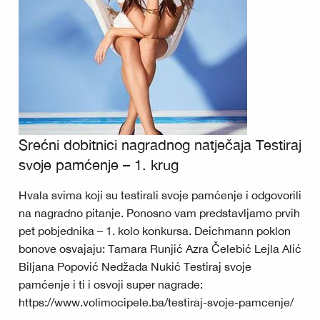
Srećni dobitnici nagradnog natječaja Testiraj
svoje pamćenje – 1. krug
Hvala svima koji su testirali svoje pamćenje i odgovorili
na nagradno pitanje. Ponosno vam predstavljamo prvih
pet pobjednika – 1. kolo konkursa. Deichmann poklon
bonove osvajaju: Tamara Runjić Azra Čelebić Lejla Alić
Biljana Popović Nedžada Nukić Testiraj svoje
pamćenje i ti i osvoji super nagrade:
https://www.volimocipele.ba/testiraj-svoje-pamcenje/