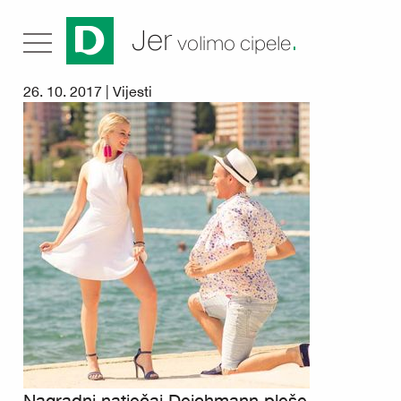
.
Jer
volimo cipele
26. 10. 2017 |
Vijesti
Nagradni natječaj Deichmann pleše