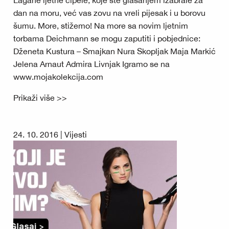
Lagane ljetne cipele, koje ste glasanjem izabrale za
dan na moru, već vas zovu na vreli pijesak i u borovu
šumu. More, stižemo! Na more sa novim ljetnim
torbama Deichmann se mogu zaputiti i pobjednice:
Dženeta Kustura – Smajkan Nura Skopljak Maja Markić
Jelena Arnaut Admira Livnjak Igramo se na
www.mojakolekcija.com
Prikaži više >>
24. 10. 2016 |
Vijesti