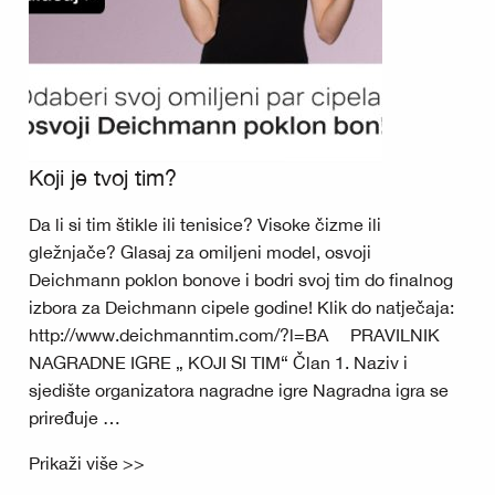
Koji je tvoj tim?
Da li si tim štikle ili tenisice? Visoke čizme ili
gležnjače? Glasaj za omiljeni model, osvoji
Deichmann poklon bonove i bodri svoj tim do finalnog
izbora za Deichmann cipele godine! Klik do natječaja:
http://www.deichmanntim.com/?l=BA PRAVILNIK
NAGRADNE IGRE „ KOJI SI TIM“ Član 1. Naziv i
sjedište organizatora nagradne igre Nagradna igra se
priređuje …
Prikaži više >>