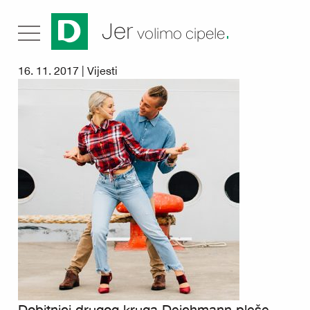
.
Jer
volimo cipele
16. 11. 2017 |
Vijesti
Dobitnici drugog kruga Deichmann pleše