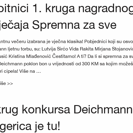
itnici 1. kruga nagradno
ječaja Spremna za sve
ntnu večeru izabrana je vječna klasika! Pobjednici koji su osvoj
n ljetnu torbu, su: Lutvija Sirćo Vida Rakita Mirjana Stojanov
ić Kristina Mlađenović Čestitamo! A ti? Da li si spremna za sv
 Deichmann poklon bon u vrijednosti od 300 KM sa kojim možeš 
ri cipela! Više na …
više >>
krug konkursa Deichmann
gerica je tu!