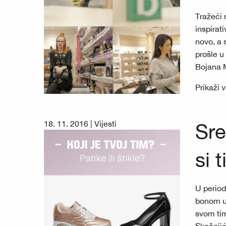
Tražeći 
inspirat
novo, a 
prošle u
Bojana 
Prikaži 
18. 11. 2016 |
Vijesti
Sre
si 
U period
bonom u 
svom tim