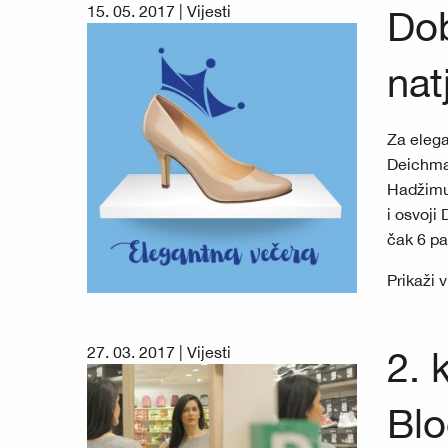
15. 05. 2017 |
Vijesti
Dob
nat
Za elega
Deichman
Hadžimus
i osvoji
čak 6 pa
Prikaži 
27. 03. 2017 |
Vijesti
2. 
Blo