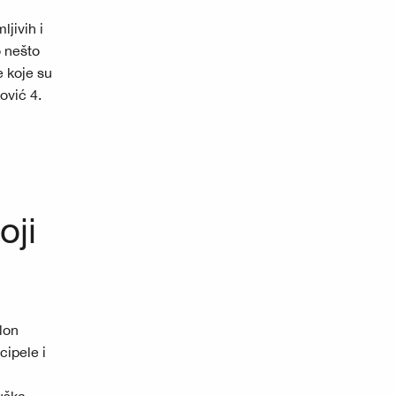
jivih i
o nešto
e koje su
ović 4.
oji
lon
cipele i