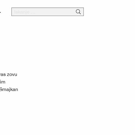
vas zovu
nim
 Smajkan