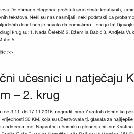
novu Deichmann blogericu pročitali smo dosta kreativnih, zaniml
ivnih tekstova. Neki su nas nasmijali, neki podstakli da probam
sljedećih deset nas je navelo da pomislimo – ona je ta! Djevojk
 drugi krug su: 1. Nada Čelebić 2. Džemila Babić 3. Andjela Vuk
Mutić 5. …
više >>
čni učesnici u natječaju K
tim – 2. krug
u od 3.11. do 17.11.2016. nagradili smo 7 sretnih dobitnika pok
vrijednosti 30 KM, koja su učestvovala tj. glasala za najljepše 
u odabrala ime. Najsretniji učesniki u glasanju bili su: Kristina