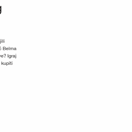
g
ili
ić Belma
e? Igraj
kupiti