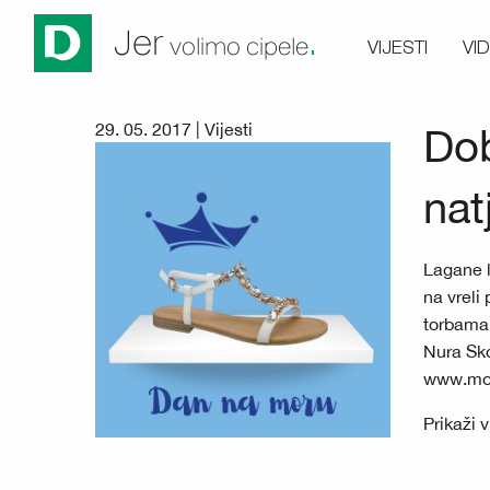
.
Jer
VIJESTI
VI
volimo cipele
29. 05. 2017 |
Vijesti
Dob
nat
Lagane l
na vreli
torbama
Nura Sko
www.moj
Prikaži 