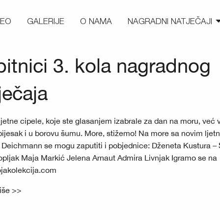
DEO
GALERIJE
O NAMA
NAGRADNI NATJEČAJI
itnici 3. kola nagradnog
ječaja
jetne cipele, koje ste glasanjem izabrale za dan na moru, već 
 pijesak i u borovu šumu. More, stižemo! Na more sa novim ljet
 Deichmann se mogu zaputiti i pobjednice: Dženeta Kustura –
pljak Maja Markić Jelena Arnaut Admira Livnjak Igramo se na
akolekcija.com
više >>