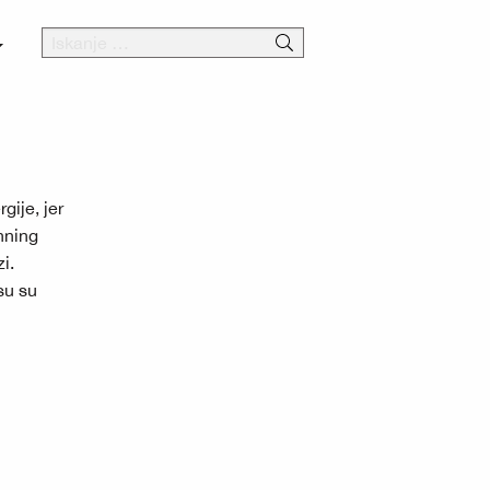
gije, jer
nning
i.
su su