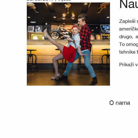
Nau
Zapleši 
američke
drugo, a
To omogu
tehnike 
Prikaži 
O nama