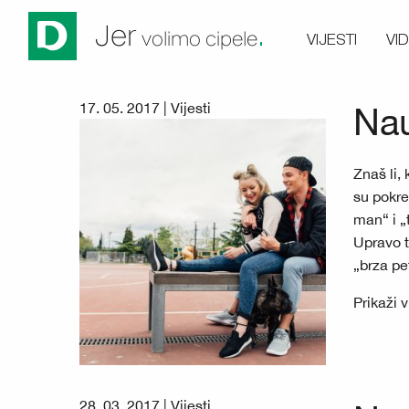
.
Jer
VIJESTI
VI
volimo cipele
17. 05. 2017 |
Vijesti
Nau
Znaš li,
su pokre
man“ i „
Upravo t
„brza pe
Prikaži 
28. 03. 2017 |
Vijesti