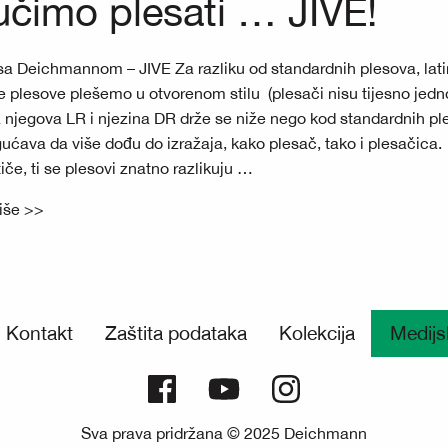
čimo plesati … JIVE!
sa Deichmannom – JIVE Za razliku od standardnih plesova, lat
 plesove plešemo u otvorenom stilu (plesači nisu tijesno jedn
 njegova LR i njezina DR drže se niže nego kod standardnih pl
ćava da više dođu do izražaja, kako plesač, tako i plesačica.
tiče, ti se plesovi znatno razlikuju …
više >>
Kontakt
Zaštita podataka
Kolekcija
Medijs
Sva prava pridržana © 2025 Deichmann