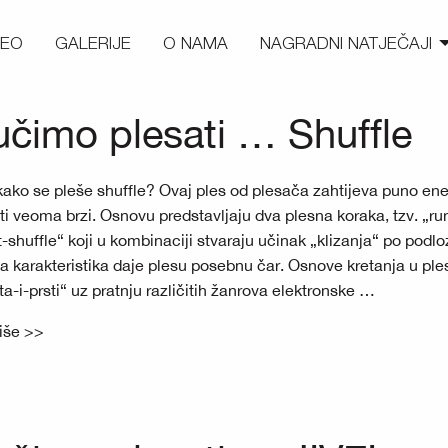
DEO
GALERIJE
O NAMA
NAGRADNI NATJEČAJI
čimo plesati … Shuffle
 kako se pleše shuffle? Ovaj ples od plesača zahtijeva puno ener
ti veoma brzi. Osnovu predstavljaju dva plesna koraka, tzv. „ru
t-shuffle“ koji u kombinaciji stvaraju učinak „klizanja“ po podloz
a karakteristika daje plesu posebnu čar. Osnove kretanja u ple
ta-i-prsti“ uz pratnju različitih žanrova elektronske …
više >>