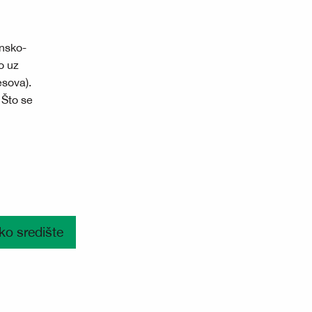
insko-
o uz
esova).
 Što se
ko središte