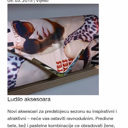
09. 03. 2015 |
Vijesti
Ludilo aksesoara
Novi aksesoari za predstojecu sezonu su inspirativni i
atraktivni – neće vas ostaviti ravnodušnim. Predivne
bele, bež i pastelne kombinacije ce obradovati žene,