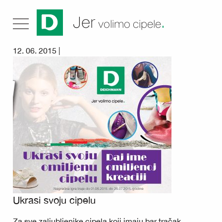
.
Jer
volimo cipele
12. 06. 2015 |
Ukrasi svoju cipelu
Za sve zaljubljenike cipela koji imaju bar tračak