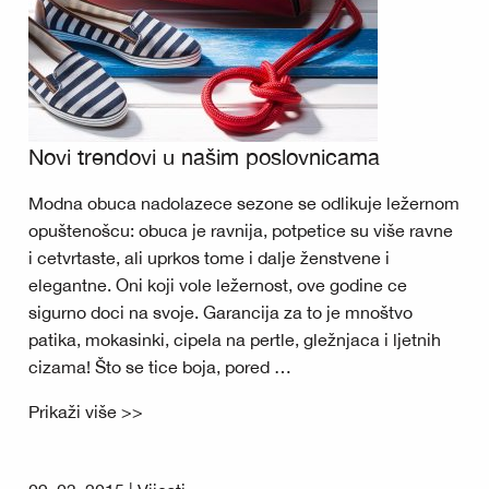
Novi trendovi u našim poslovnicama
Modna obuca nadolazece sezone se odlikuje ležernom
opuštenošcu: obuca je ravnija, potpetice su više ravne
i cetvrtaste, ali uprkos tome i dalje ženstvene i
elegantne. Oni koji vole ležernost, ove godine ce
sigurno doci na svoje. Garancija za to je mnoštvo
patika, mokasinki, cipela na pertle, gležnjaca i ljetnih
cizama! Što se tice boja, pored …
Prikaži više >>