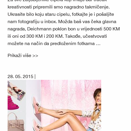
kreativnosti pripremili smo nagradno takmičenje.
Ukrasite bilo koju staru cipelu, fotkajte je i pošaljite
nam fotografiju u inbox. Možda baš vas čeka glavna
nagrada, Deichmann poklon bon u vrijednosti 500 KM
ili oni od 300 KM i 200 KM. Takođe, učestvovati
možete na način da predloženim fotkama …
Prikaži više >>
28. 05. 2015 |