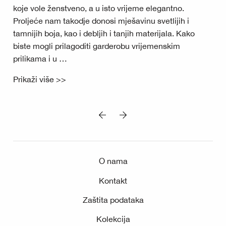
koje vole ženstveno, a u isto vrijeme elegantno.
Proljeće nam takodje donosi mješavinu svetlijih i
tamnijih boja, kao i debljih i tanjih materijala. Kako
biste mogli prilagoditi garderobu vrijemenskim
prilikama i u …
Prikaži više >>
O nama
Kontakt
Zaštita podataka
Kolekcija