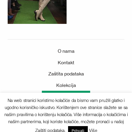
O nama
Kontakt
Zaštita podataka
Kolekcija
Medijsko središte
Na web stranici koristimo kolačiće da bismo vam pružili glatko i
ugodno korisničko iskustvo. Korištenjem ove stranice slažete se sa
našim pravilima o korištenju kolačića. Više informacija o kolačićima i
našim partnerima, koji koriste kolačiće, možete pronaći u našoj
Sva prava pridržana © 2025 Deichmann
Zaštiti podataka.
Više
Prihvati