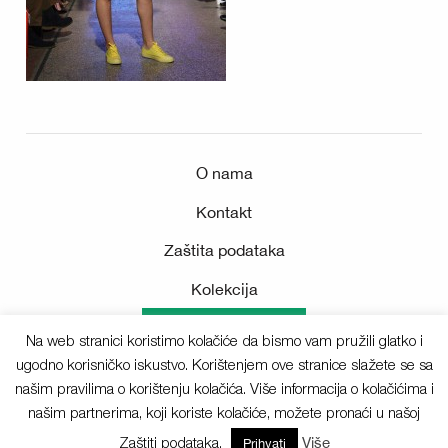
O nama
Kontakt
Zaštita podataka
Kolekcija
Medijsko središte
Na web stranici koristimo kolačiće da bismo vam pružili glatko i
ugodno korisničko iskustvo. Korištenjem ove stranice slažete se sa
našim pravilima o korištenju kolačića. Više informacija o kolačićima i
našim partnerima, koji koriste kolačiće, možete pronaći u našoj
Sva prava pridržana © 2025 Deichmann
Zaštiti podataka.
Više
Prihvati