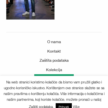
O nama
Kontakt
Zaštita podataka
Kolekcija
Medijsko središte
Na web stranici koristimo kolačiće da bismo vam pružili glatko i
ugodno korisničko iskustvo. Korištenjem ove stranice slažete se sa
našim pravilima o korištenju kolačića. Više informacija o kolačićima i
našim partnerima, koji koriste kolačiće, možete pronaći u našoj
Sva prava pridržana © 2025 Deichmann
Zaštiti podataka.
Više
Prihvati