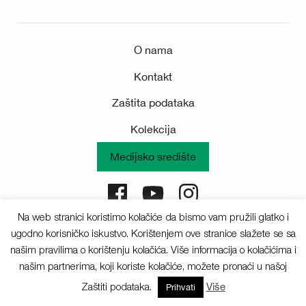
O nama
Kontakt
Zaštita podataka
Kolekcija
Medijsko središte
Na web stranici koristimo kolačiće da bismo vam pružili glatko i
Sva prava pridržana © 2025 Deichmann
ugodno korisničko iskustvo. Korištenjem ove stranice slažete se sa
našim pravilima o korištenju kolačića. Više informacija o kolačićima i
našim partnerima, koji koriste kolačiće, možete pronaći u našoj
Zaštiti podataka.
Više
Prihvati