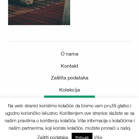
O nama
Kontakt
Zaštita podataka
Kolekcija
Medijsko središte
Na web stranici koristimo kolačiće da bismo vam pružili glatko i
ugodno korisničko iskustvo. Korištenjem ove stranice slažete se sa
našim pravilima o korištenju kolačića. Više informacija o kolačićima i
našim partnerima, koji koriste kolačiće, možete pronaći u našoj
Sva prava pridržana © 2025 Deichmann
Zaštiti podataka.
Više
Prihvati