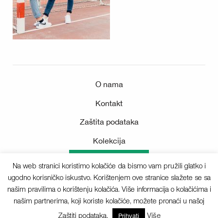
O nama
Kontakt
Zaštita podataka
Kolekcija
Medijsko središte
Na web stranici koristimo kolačiće da bismo vam pružili glatko i
ugodno korisničko iskustvo. Korištenjem ove stranice slažete se sa
našim pravilima o korištenju kolačića. Više informacija o kolačićima i
našim partnerima, koji koriste kolačiće, možete pronaći u našoj
Sva prava pridržana © 2025 Deichmann
Zaštiti podataka.
Više
Prihvati