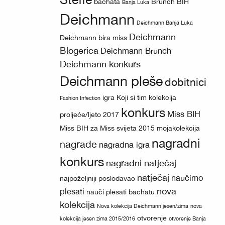
bachata
Brunch BIH
Banja Luka
Deichmann
Deichmann Banja Luka
Deichmann
Deichmann bira miss
Blogerica
Deichmann Brunch
Deichmann konkurs
Deichmann pleše
dobitnici
igra
Koji si tim
kolekcija
Fashion Infection
konkurs
Miss BIH
proljeće/ljeto 2017
Miss BIH za Miss svijeta 2015
mojakolekcija
nagradni
nagrade
nagradna igra
konkurs
nagradni natječaj
natječaj
naučimo
najpoželjniji poslodavac
nova
plesati
nauči plesati bachatu
kolekcija
Nova kolekcija Deichmann jesen/zima
nova
otvorenje
kolekcija jesen zima 2015/2016
otvorenje Banja