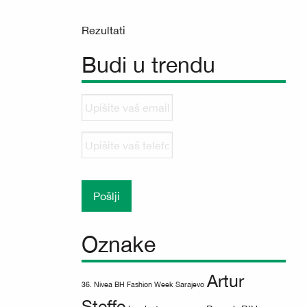
Rezultati
Budi u trendu
Upišite
vaš
email
Upišite
vaš
telefonski
broj
Oznake
Artur
36. Nivea BH Fashion Week Sarajevo
Steffe