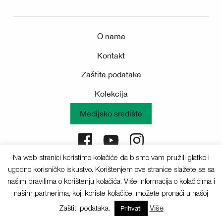
O nama
Kontakt
Zaštita podataka
Kolekcija
Medijsko središte
Na web stranici koristimo kolačiće da bismo vam pružili glatko i
Sva prava pridržana © 2025 Deichmann
ugodno korisničko iskustvo. Korištenjem ove stranice slažete se sa
našim pravilima o korištenju kolačića. Više informacija o kolačićima i
našim partnerima, koji koriste kolačiće, možete pronaći u našoj
Zaštiti podataka.
Više
Prihvati