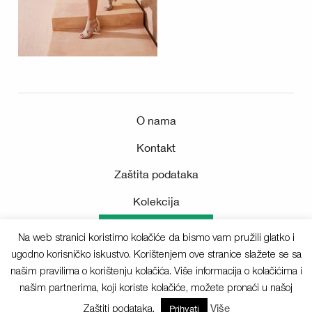
O nama
Kontakt
Zaštita podataka
Kolekcija
Medijsko središte
Na web stranici koristimo kolačiće da bismo vam pružili glatko i
ugodno korisničko iskustvo. Korištenjem ove stranice slažete se sa
našim pravilima o korištenju kolačića. Više informacija o kolačićima i
našim partnerima, koji koriste kolačiće, možete pronaći u našoj
Sva prava pridržana © 2025 Deichmann
Zaštiti podataka.
Više
Prihvati