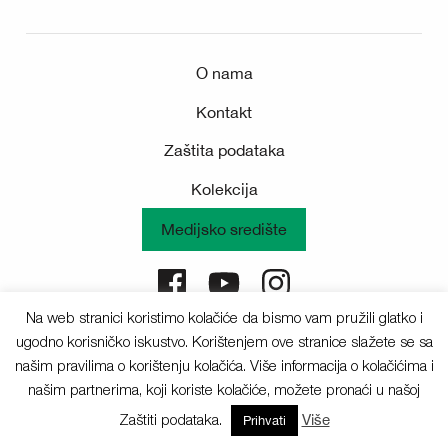
O nama
Kontakt
Zaštita podataka
Kolekcija
Medijsko središte
Na web stranici koristimo kolačiće da bismo vam pružili glatko i
Sva prava pridržana © 2025 Deichmann
ugodno korisničko iskustvo. Korištenjem ove stranice slažete se sa
našim pravilima o korištenju kolačića. Više informacija o kolačićima i
našim partnerima, koji koriste kolačiće, možete pronaći u našoj
Zaštiti podataka.
Više
Prihvati