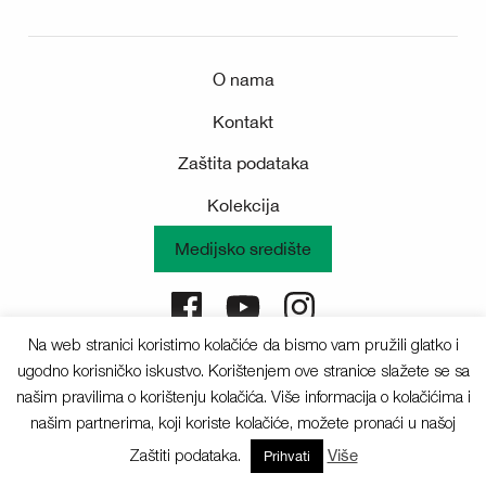
O nama
Kontakt
Zaštita podataka
Kolekcija
Medijsko središte
Na web stranici koristimo kolačiće da bismo vam pružili glatko i
Sva prava pridržana © 2025 Deichmann
ugodno korisničko iskustvo. Korištenjem ove stranice slažete se sa
našim pravilima o korištenju kolačića. Više informacija o kolačićima i
našim partnerima, koji koriste kolačiće, možete pronaći u našoj
Zaštiti podataka.
Više
Prihvati