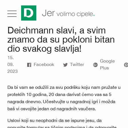
.
Jer
volimo cipele
Deichmann slavi, a svim
znamo da su pokloni bitan
dio svakog slavlja!
15.
Google
09.
Facebook
Twitter
Plus
2023
Da bi vam se odužili za svu podršku koju nam pružate u
proteklih 10 godina, 20 dana darivat ćemo vas sa 5
nagrada dnevno. Učestvujte u nagradnoj igri i možda
baš vi osvojite jedan od nagradnih vaučera.
Uslovi koji su neophodni da se ispune jesu, da
popunite formular sa ličnim podacima i da odgovorite