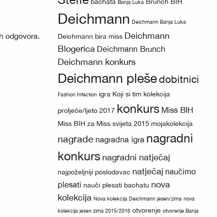
bachata
Brunch BIH
Banja Luka
Deichmann
Deichmann Banja Luka
Deichmann
ih odgovora.
Deichmann bira miss
Blogerica
Deichmann Brunch
Deichmann konkurs
Deichmann pleše
dobitnici
igra
Koji si tim
kolekcija
Fashion Infection
konkurs
Miss BIH
proljeće/ljeto 2017
Miss BIH za Miss svijeta 2015
mojakolekcija
nagradni
nagrade
nagradna igra
konkurs
nagradni natječaj
natječaj
naučimo
najpoželjniji poslodavac
nova
plesati
nauči plesati bachatu
kolekcija
Nova kolekcija Deichmann jesen/zima
nova
otvorenje
kolekcija jesen zima 2015/2016
otvorenje Banja