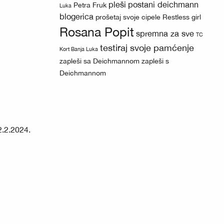
pleši
postani deichmann
Petra Fruk
Luka
blogerica
prošetaj svoje cipele
Restless girl
Rosana Popit
spremna za sve
TC
testiraj svoje pamćenje
Kort Banja Luka
zapleši sa Deichmannom
zapleši s
Deichmannom
.2.2024.