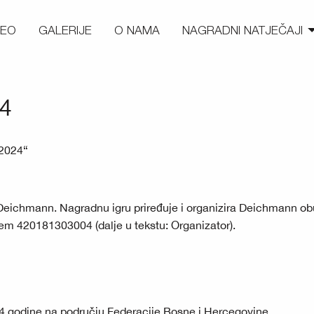
DEO
GALERIJE
O NAMA
NAGRADNI NATJEČAJI
24
2024“
 Deichmann. Nagradnu igru priređuje i organizira Deichmann ob
em 420181303004 (dalje u tekstu: Organizator).
24 godine na području Federacije Bosne i Hercegovine.