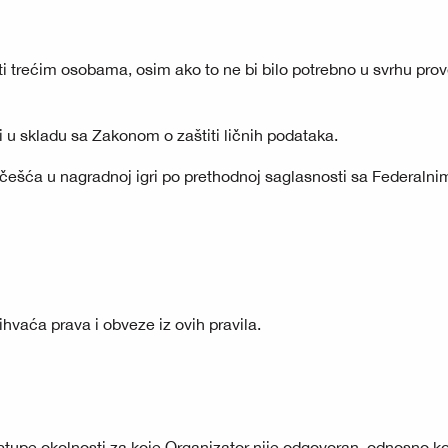
ti trećim osobama, osim ako to ne bi bilo potrebno u svrhu pro
i u skladu sa Zakonom o zaštiti ličnih podataka.
učešća u nagradnoj igri po prethodnoj saglasnosti sa Federalni
aća prava i obveze iz ovih pravila.
tupe okolnosti za koje Organizator nije odgovoran, odnosno ko