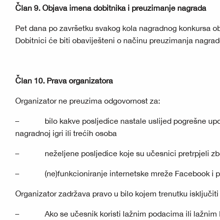
Član 9. Objava imena dobitnika i preuzimanje nagrada
Pet dana po završetku svakog kola nagradnog konkursa obj
Dobitnici će biti obaviješteni o načinu preuzimanja nagra
Član 10. Prava organizatora
Organizator ne preuzima odgovornost za:
– bilo kakve posljedice nastale uslijed pogrešne upotr
nagradnoj igri ili trećih osoba
– neželjene posljedice koje su učesnici pretrpjeli z
– (ne)funkcioniranje internetske mreže Facebook i posl
Organizator zadržava pravo u bilo kojem trenutku isključiti
– Ako se učesnik koristi lažnim podacima ili lažnim 