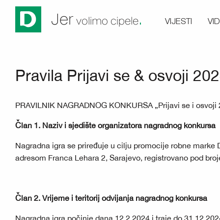
.
Jer
VIJESTI
VI
volimo cipele
Pravila Prijavi se & osvoji 20
PRAVILNIK NAGRADNOG KONKURSA „Prijavi se i osvoji 
Član 1. Naziv i sjedište organizatora nagradnog konkursa
Nagradna igra se priređuje u cilju promocije robne marke
adresom Franca Lehara 2, Sarajevo, registrovano pod broj
Član 2. Vrijeme i teritorij odvijanja nagradnog konkursa
Nagradna igra počinje dana 12.2.2024 i traje do 31.12.20