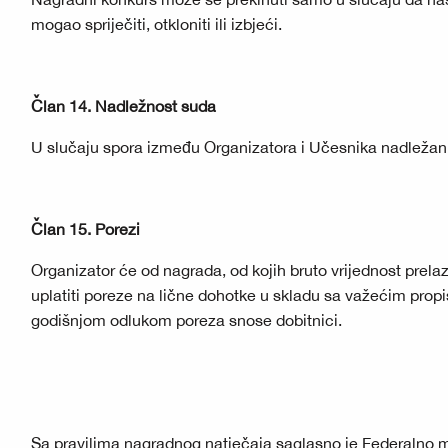
mogao spriječiti, otkloniti ili izbjeći.
Član 14. Nadležnost suda
U slučaju spora između Organizatora i Učesnika nadležan 
Član 15. Porezi
Organizator će od nagrada, od kojih bruto vrijednost prel
uplatiti poreze na lične dohotke u skladu sa važećim prop
godišnjom odlukom poreza snose dobitnici.
Sa pravilima nagradnog natječaja saglasno je Federalno m