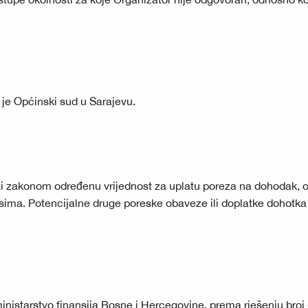
je Općinski sud u Sarajevu.
azi zakonom određenu vrijednost za uplatu poreza na dohodak, o
isima. Potencijalne druge poreske obaveze ili doplatke dohotka
inistarstvo finansija Bosne i Hercegovine, prema rješenju broj