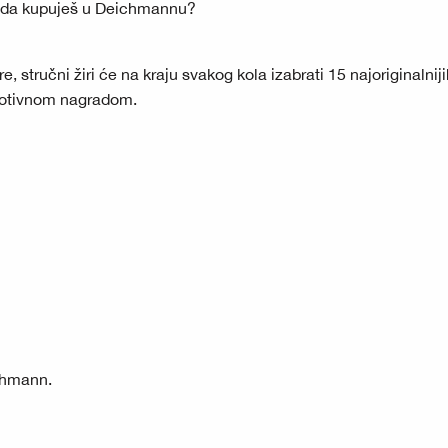
iš da kupuješ u Deichmannu?
, stručni žiri će na kraju svakog kola izabrati 15 najoriginalnij
omotivnom nagradom.
chmann.