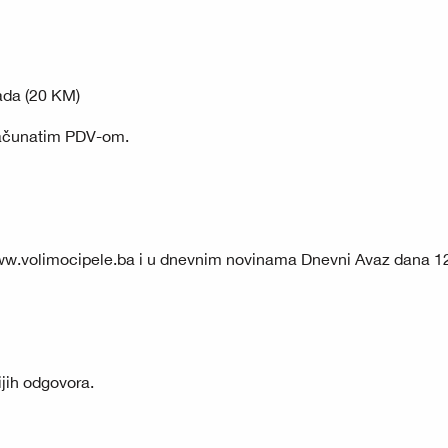
ada (20 KM)
računatim PDV-om.
w.volimocipele.ba
i u dnevnim novinama Dnevni Avaz dana 12
ijih odgovora.