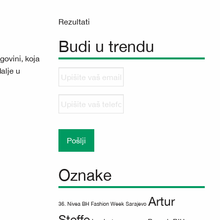
Rezultati
Budi u trendu
govini, koja
alje u
Upišite
vaš
email
Upišite
vaš
telefonski
broj
Oznake
Artur
36. Nivea BH Fashion Week Sarajevo
Steffe