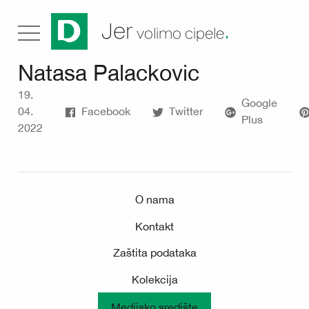
.
Jer
volimo cipele
Natasa Palackovic
19.
Google
04.
Facebook
Twitter
Plus
2022
O nama
Kontakt
Zaštita podataka
Kolekcija
Medijsko središte