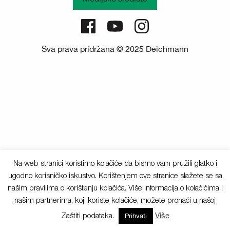
Sva prava pridržana © 2025 Deichmann
Na web stranici koristimo kolačiće da bismo vam pružili glatko i
ugodno korisničko iskustvo. Korištenjem ove stranice slažete se sa
našim pravilima o korištenju kolačića. Više informacija o kolačićima i
našim partnerima, koji koriste kolačiće, možete pronaći u našoj
Zaštiti podataka.
Više
Prihvati