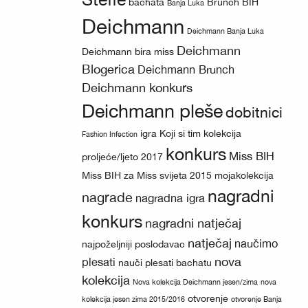
bachata
Brunch BIH
Banja Luka
Deichmann
Deichmann Banja Luka
Deichmann
Deichmann bira miss
Blogerica
Deichmann Brunch
Deichmann konkurs
Deichmann pleše
dobitnici
igra
Koji si tim
kolekcija
Fashion Infection
konkurs
Miss BIH
proljeće/ljeto 2017
Miss BIH za Miss svijeta 2015
mojakolekcija
nagradni
nagrade
nagradna igra
konkurs
nagradni natječaj
natječaj
naučimo
najpoželjniji poslodavac
nova
plesati
nauči plesati bachatu
kolekcija
Nova kolekcija Deichmann jesen/zima
nova
otvorenje
kolekcija jesen zima 2015/2016
otvorenje Banja