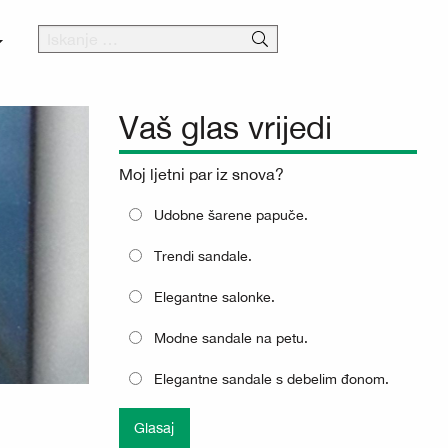
Vaš glas vrijedi
Moj ljetni par iz snova?
Udobne šarene papuče.
Trendi sandale.
Elegantne salonke.
Modne sandale na petu.
Elegantne sandale s debelim đonom.
Glasaj