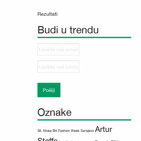
Rezultati
Budi u trendu
Upišite
vaš
email
Upišite
vaš
telefonski
broj
Oznake
Artur
36. Nivea BH Fashion Week Sarajevo
Steffe