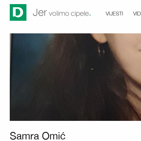
.
Jer
VIJESTI
VI
volimo cipele
Samra Omić