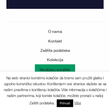
O nama
Kontakt
Zaštita podataka
Kolekcija
Medijsko središte
Na web stranici koristimo kolačiće da bismo vam pružili glatko i
ugodno korisničko iskustvo. Korištenjem ove stranice slažete se sa
našim pravilima o korištenju kolačića. Više informacija o kolačićima i
Sva prava pridržana © 2025 Deichmann
našim partnerima, koji koriste kolačiće, možete pronaći u našoj
Zaštiti podataka.
Više
Prihvati