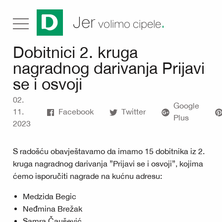
.
Jer
volimo cipele
Dobitnici 2. kruga
nagradnog darivanja Prijavi
se i osvoji
02.
Google
11.
Facebook
Twitter
Plus
2023
S radošću obavještavamo da imamo 15 dobitnika iz 2.
kruga nagradnog darivanja ”Prijavi se i osvoji”, kojima
ćemo isporučiti nagrade na kućnu adresu:
Medzida Begic
Neđmina Brežak
Samra Čaušević