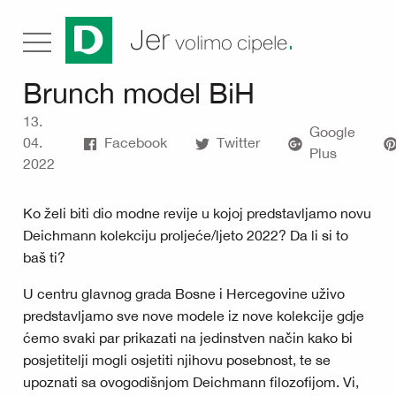
.
Jer
volimo cipele
Brunch model BiH
13.
Google
04.
Facebook
Twitter
Plus
2022
Ko želi biti dio modne revije u kojoj predstavljamo novu
Deichmann kolekciju proljeće/ljeto 2022? Da li si to
baš ti?
U centru glavnog grada Bosne i Hercegovine uživo
predstavljamo sve nove modele iz nove kolekcije gdje
ćemo svaki par prikazati na jedinstven način kako bi
posjetitelji mogli osjetiti njihovu posebnost, te se
upoznati sa ovogodišnjom Deichmann filozofijom. Vi,