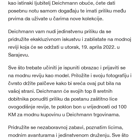
kao istinski ljubitelj Deichmann obuće, ćete dati
posebnu notu samom događaju te imati priliku među
prvima da uživate u čarima nove kolekcije.
Deichmann vam nudi jedinstvenu priliku da se
pridružite ekskluzivnom iskustvu i zablistate na modnoj
reviji koja će se održati u utorak, 19. aprila 2022. u
Sarajevu.
Sve što trebate učiniti je ispuniti obrazac i prijaviti se
na modnu reviju kao model. Priložite i svoju fotografiju i
čvrsto držite palčeve kako bi sreća ovaj put bila na
vašoj strani. Deichmann će svojih top 8 sretnih
dobitnika ponuditi priliku da postanu zaštitno lice
ovogodišnje revije, te poklon bon u vrijednosti od 100
KM za modnu kupovinu u Deichmann trgovinama.
Pridružite se nezaboravnoj zabavi, poznatim licima,
modnim avanturama i jedinstvenom druženju. Sve što